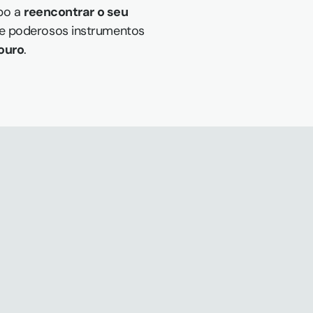
po a 
reencontrar o seu 
e poderosos instrumentos 
douro
.