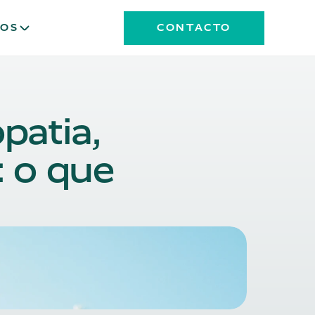
OS
CONTACTO
atia, 
 o que 