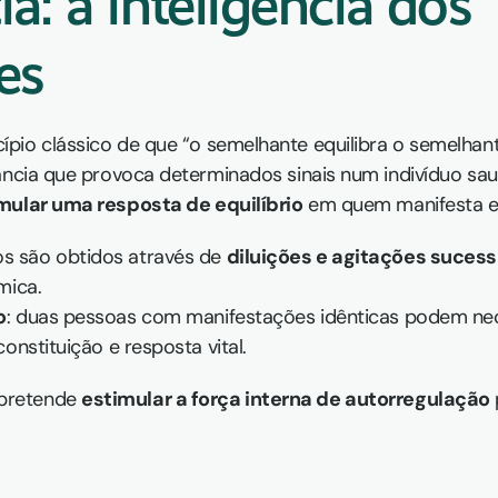
: a inteligência dos 
es
cípio clássico de que “o semelhante equilibra o semelhant
tância que provoca determinados sinais num indivíduo sa
mular uma resposta de equilíbrio
 em quem manifesta e
 são obtidos através de 
diluições e agitações sucess
mica.
o
: duas pessoas com manifestações idênticas podem nec
onstituição e resposta vital.
pretende 
estimular a força interna de autorregulação