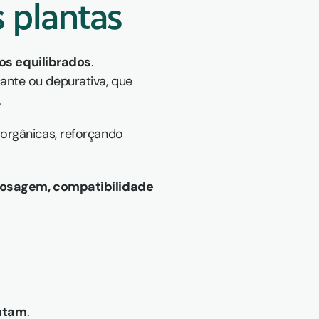
s plantas
cos equilibrados
.
nte ou depurativa, que 
.
orgânicas, reforçando 
osagem, compatibilidade 
ntam
.