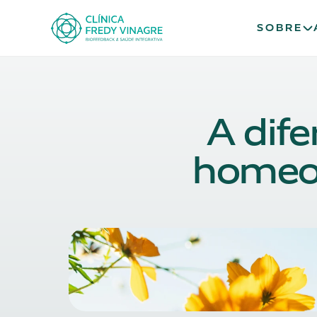
SOBRE
A dife
homeopa