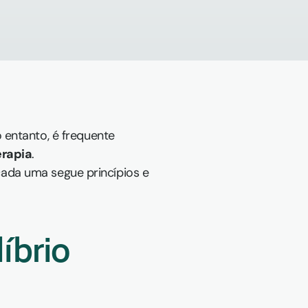
 entanto, é frequente 
erapia
.
cada uma segue princípios e 
brio 