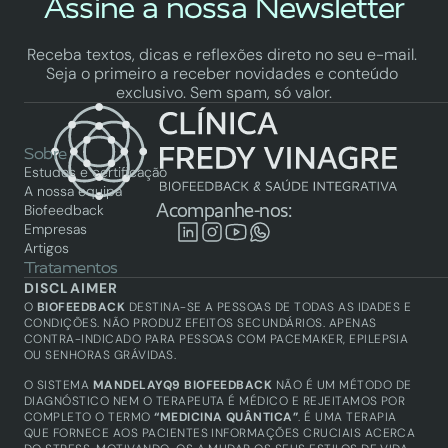
Assine a nossa Newsletter
Receba textos, dicas e reflexões direto no seu e-mail. 
Seja o primeiro a receber novidades e conteúdo 
exclusivo. Sem spam, só valor.
Sobre
Estudos e certificação
A nossa equipa
Acompanhe-nos:
Biofeedback
Empresas
Artigos
Tratamentos
Biofeedback
DISCLAIMER
Saúde integrativa
O 
BIOFEEDBACK
 DESTINA-SE A PESSOAS DE TODAS AS IDADES E 
Academy
CONDIÇÕES. NÃO PRODUZ EFEITOS SECUNDÁRIOS. APENAS 
CONTRA-INDICADO PARA PESSOAS COM PACEMAKER, EPILEPSIA 
Biofeedback
OU SENHORAS GRÁVIDAS.
Técnicos certificados
Produtos
O SISTEMA 
MANDELAYQ9 BIOFEEDBACK
 NÃO É UM MÉTODO DE 
Equipamentos
DIAGNÓSTICO NEM O TERAPEUTA É MÉDICO E REJEITAMOS POR 
COMPLETO O TERMO 
“MEDICINA QUÂNTICA”
. É UMA TERAPIA 
QUE FORNECE AOS PACIENTES INFORMAÇÕES CRUCIAIS ACERCA 