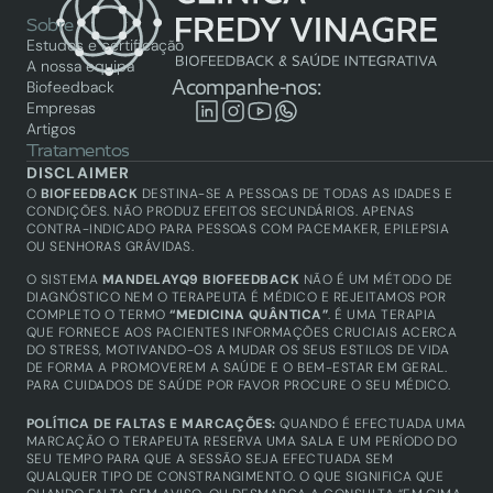
Sobre
Estudos e certificação
A nossa equipa
Acompanhe-nos:
Biofeedback
Empresas
Artigos
Tratamentos
Biofeedback
DISCLAIMER
Saúde integrativa
O 
BIOFEEDBACK
 DESTINA-SE A PESSOAS DE TODAS AS IDADES E 
Academy
CONDIÇÕES. NÃO PRODUZ EFEITOS SECUNDÁRIOS. APENAS 
CONTRA-INDICADO PARA PESSOAS COM PACEMAKER, EPILEPSIA 
Biofeedback
OU SENHORAS GRÁVIDAS.
Técnicos certificados
Produtos
O SISTEMA 
MANDELAYQ9 BIOFEEDBACK
 NÃO É UM MÉTODO DE 
Equipamentos
DIAGNÓSTICO NEM O TERAPEUTA É MÉDICO E REJEITAMOS POR 
COMPLETO O TERMO 
“MEDICINA QUÂNTICA”
. É UMA TERAPIA 
QUE FORNECE AOS PACIENTES INFORMAÇÕES CRUCIAIS ACERCA 
DO STRESS, MOTIVANDO-OS A MUDAR OS SEUS ESTILOS DE VIDA 
DE FORMA A PROMOVEREM A SAÚDE E O BEM-ESTAR EM GERAL. 
PARA CUIDADOS DE SAÚDE POR FAVOR PROCURE O SEU MÉDICO.
POLÍTICA DE FALTAS E MARCAÇÕES: 
QUANDO É EFECTUADA UMA 
MARCAÇÃO O TERAPEUTA RESERVA UMA SALA E UM PERÍODO DO 
SEU TEMPO PARA QUE A SESSÃO SEJA EFECTUADA SEM 
QUALQUER TIPO DE CONSTRANGIMENTO. O QUE SIGNIFICA QUE 