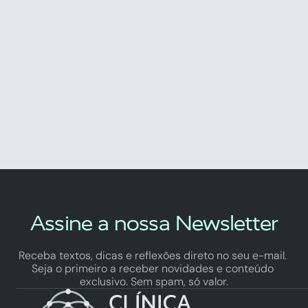
Biofeedback
A Vitamina C que o Teu Fígado 
Adora (E Que Não Te Ataca o 
Estômago)
by Fredy Vinagre
Assine a nossa Newsletter
Receba textos, dicas e reflexões direto no seu e-mail. 
Seja o primeiro a receber novidades e conteúdo 
exclusivo. Sem spam, só valor.