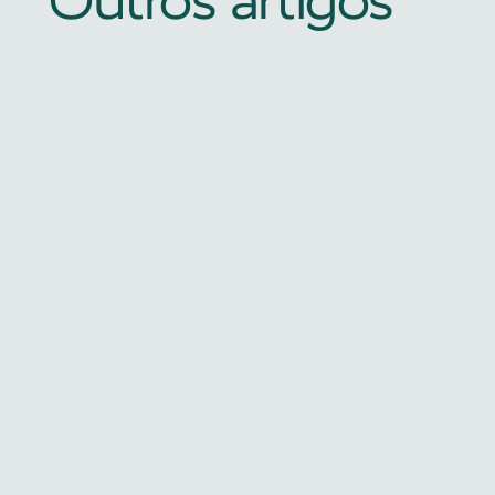
Outros artigos
Biofeedback
Pés na Água Quente, Cortisol no 
Chão: O Poder Ancestral do 