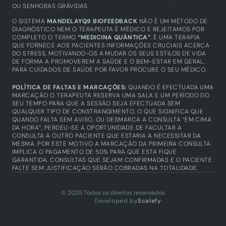
OU SENHORAS GRÁVIDAS.
Técnicos certificados
Produtos
O SISTEMA 
MANDELAYQ9 BIOFEEDBACK
 NÃO É UM MÉTODO DE 
Equipamentos
DIAGNÓSTICO NEM O TERAPEUTA É MÉDICO E REJEITAMOS POR 
COMPLETO O TERMO 
“MEDICINA QUÂNTICA”
. É UMA TERAPIA 
QUE FORNECE AOS PACIENTES INFORMAÇÕES CRUCIAIS ACERCA 
DO STRESS, MOTIVANDO-OS A MUDAR OS SEUS ESTILOS DE VIDA 
DE FORMA A PROMOVEREM A SAÚDE E O BEM-ESTAR EM GERAL. 
PARA CUIDADOS DE SAÚDE POR FAVOR PROCURE O SEU MÉDICO.
POLÍTICA DE FALTAS E MARCAÇÕES: 
QUANDO É EFECTUADA UMA 
MARCAÇÃO O TERAPEUTA RESERVA UMA SALA E UM PERÍODO DO 
SEU TEMPO PARA QUE A SESSÃO SEJA EFECTUADA SEM 
QUALQUER TIPO DE CONSTRANGIMENTO. O QUE SIGNIFICA QUE 
QUANDO FALTA SEM AVISO, OU DESMARCA A CONSULTA “EM CIMA 
DA HORA”, PERDEU-SE A OPORTUNIDADE DE FACULTAR A 
CONSULTA A OUTRO PACIENTE QUE ESTARIA A NECESSITAR DA 
MESMA. POR ESTE MOTIVO A MARCAÇÃO DA PRIMEIRA CONSULTA 
IMPLICA O PAGAMENTO DE 50% PARA QUE ESTA FIQUE 
GARANTIDA. CONSULTAS QUE SEJAM CONFIRMADAS E O PACIENTE 
FALTE SEM JUSTIFICAÇÃO SERÃO COBRADAS NA TOTALIDADE.
© 2025 Todos os direitos reservados
Developed by
Scalefy