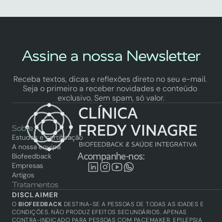
Assine a nossa Newsletter
Receba textos, dicas e reflexões direto no seu e-mail. 
Seja o primeiro a receber novidades e conteúdo 
exclusivo. Sem spam, só valor.
Sobre
Estudos e certificação
A nossa equipa
Acompanhe-nos:
Biofeedback
Empresas
Artigos
Tratamentos
Biofeedback
DISCLAIMER
Saúde integrativa
O 
BIOFEEDBACK
 DESTINA-SE A PESSOAS DE TODAS AS IDADES E 
Academy
CONDIÇÕES. NÃO PRODUZ EFEITOS SECUNDÁRIOS. APENAS 
CONTRA-INDICADO PARA PESSOAS COM PACEMAKER, EPILEPSIA 
Biofeedback