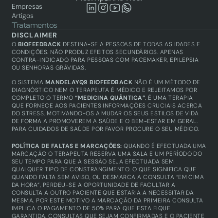
Empresas
Artigos
Tratamentos
Biofeedback
DISCLAIMER
Saúde integrativa
O 
BIOFEEDBACK
 DESTINA-SE A PESSOAS DE TODAS AS IDADES E 
Academy
CONDIÇÕES. NÃO PRODUZ EFEITOS SECUNDÁRIOS. APENAS 
CONTRA-INDICADO PARA PESSOAS COM PACEMAKER, EPILEPSIA 
Biofeedback
OU SENHORAS GRÁVIDAS.
Técnicos certificados
Produtos
O SISTEMA 
MANDELAYQ9 BIOFEEDBACK
 NÃO É UM MÉTODO DE 
Equipamentos
DIAGNÓSTICO NEM O TERAPEUTA É MÉDICO E REJEITAMOS POR 
COMPLETO O TERMO 
“MEDICINA QUÂNTICA”
. É UMA TERAPIA 
QUE FORNECE AOS PACIENTES INFORMAÇÕES CRUCIAIS ACERCA 
DO STRESS, MOTIVANDO-OS A MUDAR OS SEUS ESTILOS DE VIDA 
DE FORMA A PROMOVEREM A SAÚDE E O BEM-ESTAR EM GERAL. 
PARA CUIDADOS DE SAÚDE POR FAVOR PROCURE O SEU MÉDICO.
POLÍTICA DE FALTAS E MARCAÇÕES: 
QUANDO É EFECTUADA UMA 
MARCAÇÃO O TERAPEUTA RESERVA UMA SALA E UM PERÍODO DO 
SEU TEMPO PARA QUE A SESSÃO SEJA EFECTUADA SEM 
QUALQUER TIPO DE CONSTRANGIMENTO. O QUE SIGNIFICA QUE 
QUANDO FALTA SEM AVISO, OU DESMARCA A CONSULTA “EM CIMA 
DA HORA”, PERDEU-SE A OPORTUNIDADE DE FACULTAR A 
CONSULTA A OUTRO PACIENTE QUE ESTARIA A NECESSITAR DA 
MESMA. POR ESTE MOTIVO A MARCAÇÃO DA PRIMEIRA CONSULTA 
IMPLICA O PAGAMENTO DE 50% PARA QUE ESTA FIQUE 
GARANTIDA. CONSULTAS QUE SEJAM CONFIRMADAS E O PACIENTE 