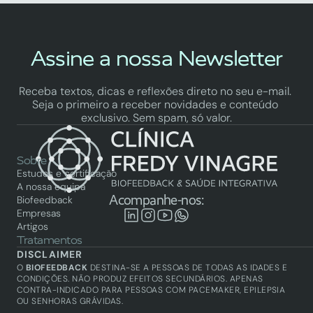
Assine a nossa Newsletter
Receba textos, dicas e reflexões direto no seu e-mail. 
Seja o primeiro a receber novidades e conteúdo 
exclusivo. Sem spam, só valor.
Sobre
Estudos e certificação
A nossa equipa
Acompanhe-nos:
Biofeedback
Empresas
Artigos
Tratamentos
Biofeedback
DISCLAIMER
Saúde integrativa
O 
BIOFEEDBACK
 DESTINA-SE A PESSOAS DE TODAS AS IDADES E 
Academy
CONDIÇÕES. NÃO PRODUZ EFEITOS SECUNDÁRIOS. APENAS 
CONTRA-INDICADO PARA PESSOAS COM PACEMAKER, EPILEPSIA 
Biofeedback
OU SENHORAS GRÁVIDAS.
Técnicos certificados