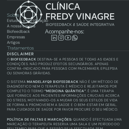
Sobre
Estudos e certificação
A nossa equipa
Acompanhe-nos:
Biofeedback
Empresas
Artigos
Tratamentos
Biofeedback
DISCLAIMER
Saúde integrativa
O 
BIOFEEDBACK
 DESTINA-SE A PESSOAS DE TODAS AS IDADES E 
Academy
CONDIÇÕES. NÃO PRODUZ EFEITOS SECUNDÁRIOS. APENAS 
CONTRA-INDICADO PARA PESSOAS COM PACEMAKER, EPILEPSIA 
Biofeedback
OU SENHORAS GRÁVIDAS.
Técnicos certificados
Produtos
O SISTEMA 
MANDELAYQ9 BIOFEEDBACK
 NÃO É UM MÉTODO DE 
Equipamentos
DIAGNÓSTICO NEM O TERAPEUTA É MÉDICO E REJEITAMOS POR 
COMPLETO O TERMO 
“MEDICINA QUÂNTICA”
. É UMA TERAPIA 
QUE FORNECE AOS PACIENTES INFORMAÇÕES CRUCIAIS ACERCA 
DO STRESS, MOTIVANDO-OS A MUDAR OS SEUS ESTILOS DE VIDA 
DE FORMA A PROMOVEREM A SAÚDE E O BEM-ESTAR EM GERAL. 
PARA CUIDADOS DE SAÚDE POR FAVOR PROCURE O SEU MÉDICO.
POLÍTICA DE FALTAS E MARCAÇÕES: 
QUANDO É EFECTUADA UMA 
MARCAÇÃO O TERAPEUTA RESERVA UMA SALA E UM PERÍODO DO 
SEU TEMPO PARA QUE A SESSÃO SEJA EFECTUADA SEM 