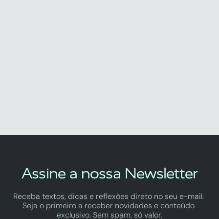
Biofeedback
A Vitamina C que o Teu Fígado 
Adora (E Que Não Te Ataca o 
Estômago)
by Fredy Vinagre
Assine a nossa Newsletter
Receba textos, dicas e reflexões direto no seu e-mail. 
Seja o primeiro a receber novidades e conteúdo 
exclusivo. Sem spam, só valor.