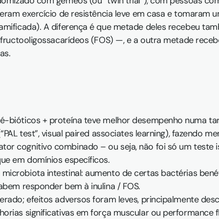
ndomizado com gémeos (ou “twin trial”), com pessoas com
izeram exercício de resistência leve em casa e tomaram 
amificada). A diferença é que metade deles recebeu tam
 fructooligossacarídeos (FOS) —, e a outra metade receb
as.
é-bióticos + proteína teve melhor desempenho numa tar
“PAL test”, visual paired associates learning), fazendo men
r cognitivo combinado – ou seja, não foi só um teste i
ue em domínios específicos.  
icrobiota intestinal: aumento de certas bactérias benéf
abem responder bem à inulina / FOS.  
rado; efeitos adversos foram leves, principalmente desco
orias significativas em força muscular ou performance f