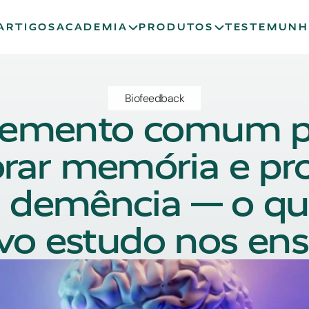
ARTIGOS
ACADEMIA
PRODUTOS
TESTEMUNH
Biofeedback
lemento comum p
rar memória e pro
 demência — o que
vo estudo nos ens