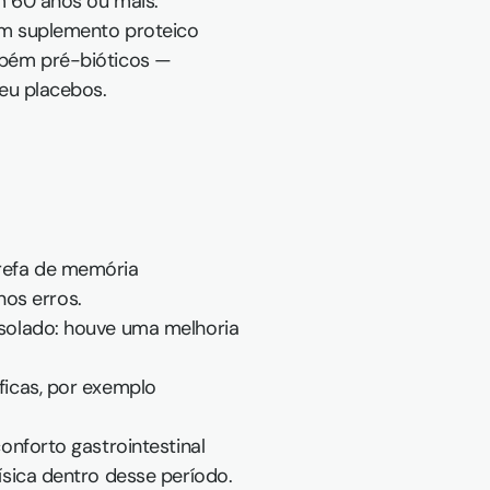
 60 anos ou mais.  
um suplemento proteico 
bém pré-bióticos — 
eu placebos.  
efa de memória 
os erros.  
solado: houve uma melhoria 
icas, por exemplo 
nforto gastrointestinal 
ísica dentro desse período.