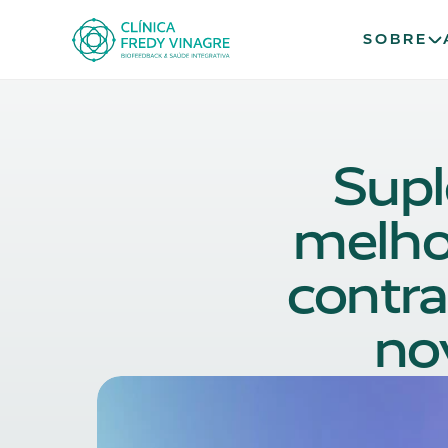
SOBRE
Sup
melho
contra
no