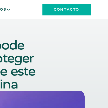
OS
CONTACTO
ode 
teger 
 este 
ina