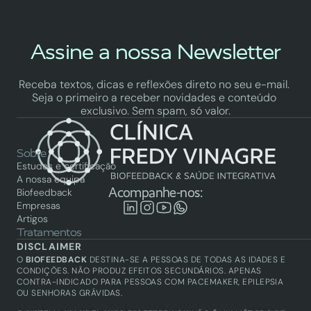
Assine a nossa Newsletter
Receba textos, dicas e reflexões direto no seu e-mail. 
Seja o primeiro a receber novidades e conteúdo 
exclusivo. Sem spam, só valor.
Sobre
Estudos e certificação
A nossa equipa
Acompanhe-nos:
Biofeedback
Empresas
Artigos
Tratamentos
Biofeedback
DISCLAIMER
Saúde integrativa
O 
BIOFEEDBACK
 DESTINA-SE A PESSOAS DE TODAS AS IDADES E 
Academy
CONDIÇÕES. NÃO PRODUZ EFEITOS SECUNDÁRIOS. APENAS 
CONTRA-INDICADO PARA PESSOAS COM PACEMAKER, EPILEPSIA 
Biofeedback
OU SENHORAS GRÁVIDAS.
Técnicos certificados