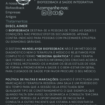
A nossa equipa
Acompanhe-nos:
Biofeedback
Empresas
Artigos
Tratamentos
Biofeedback
DISCLAIMER
Saúde integrativa
O 
BIOFEEDBACK
 DESTINA-SE A PESSOAS DE TODAS AS IDADES E 
Academy
CONDIÇÕES. NÃO PRODUZ EFEITOS SECUNDÁRIOS. APENAS 
CONTRA-INDICADO PARA PESSOAS COM PACEMAKER, EPILEPSIA 
Biofeedback
OU SENHORAS GRÁVIDAS.
Técnicos certificados
Produtos
O SISTEMA 
MANDELAYQ9 BIOFEEDBACK
 NÃO É UM MÉTODO DE 
Equipamentos
DIAGNÓSTICO NEM O TERAPEUTA É MÉDICO E REJEITAMOS POR 
COMPLETO O TERMO 
“MEDICINA QUÂNTICA”
. É UMA TERAPIA 
QUE FORNECE AOS PACIENTES INFORMAÇÕES CRUCIAIS ACERCA 
DO STRESS, MOTIVANDO-OS A MUDAR OS SEUS ESTILOS DE VIDA 
DE FORMA A PROMOVEREM A SAÚDE E O BEM-ESTAR EM GERAL. 
PARA CUIDADOS DE SAÚDE POR FAVOR PROCURE O SEU MÉDICO.
POLÍTICA DE FALTAS E MARCAÇÕES: 
QUANDO É EFECTUADA UMA 
MARCAÇÃO O TERAPEUTA RESERVA UMA SALA E UM PERÍODO DO 
SEU TEMPO PARA QUE A SESSÃO SEJA EFECTUADA SEM 
QUALQUER TIPO DE CONSTRANGIMENTO. O QUE SIGNIFICA QUE 
QUANDO FALTA SEM AVISO, OU DESMARCA A CONSULTA “EM CIMA 
DA HORA”, PERDEU-SE A OPORTUNIDADE DE FACULTAR A 
CONSULTA A OUTRO PACIENTE QUE ESTARIA A NECESSITAR DA 