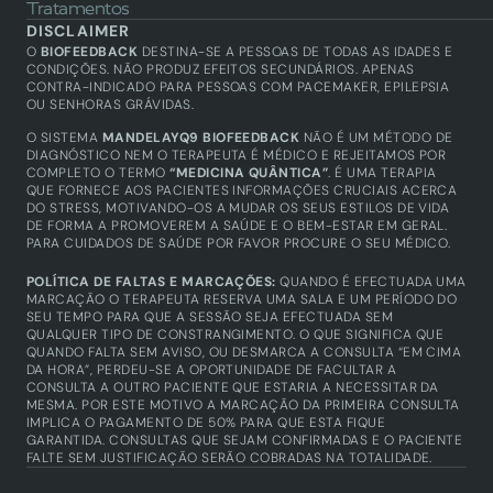
Tratamentos
Biofeedback
DISCLAIMER
Saúde integrativa
O 
BIOFEEDBACK
 DESTINA-SE A PESSOAS DE TODAS AS IDADES E 
Academy
CONDIÇÕES. NÃO PRODUZ EFEITOS SECUNDÁRIOS. APENAS 
CONTRA-INDICADO PARA PESSOAS COM PACEMAKER, EPILEPSIA 
Biofeedback
OU SENHORAS GRÁVIDAS.
Técnicos certificados
Produtos
O SISTEMA 
MANDELAYQ9 BIOFEEDBACK
 NÃO É UM MÉTODO DE 
Equipamentos
DIAGNÓSTICO NEM O TERAPEUTA É MÉDICO E REJEITAMOS POR 
COMPLETO O TERMO 
“MEDICINA QUÂNTICA”
. É UMA TERAPIA 
QUE FORNECE AOS PACIENTES INFORMAÇÕES CRUCIAIS ACERCA 
DO STRESS, MOTIVANDO-OS A MUDAR OS SEUS ESTILOS DE VIDA 
DE FORMA A PROMOVEREM A SAÚDE E O BEM-ESTAR EM GERAL. 
PARA CUIDADOS DE SAÚDE POR FAVOR PROCURE O SEU MÉDICO.
POLÍTICA DE FALTAS E MARCAÇÕES: 
QUANDO É EFECTUADA UMA 
MARCAÇÃO O TERAPEUTA RESERVA UMA SALA E UM PERÍODO DO 
SEU TEMPO PARA QUE A SESSÃO SEJA EFECTUADA SEM 
QUALQUER TIPO DE CONSTRANGIMENTO. O QUE SIGNIFICA QUE 
QUANDO FALTA SEM AVISO, OU DESMARCA A CONSULTA “EM CIMA 
DA HORA”, PERDEU-SE A OPORTUNIDADE DE FACULTAR A 
CONSULTA A OUTRO PACIENTE QUE ESTARIA A NECESSITAR DA 
MESMA. POR ESTE MOTIVO A MARCAÇÃO DA PRIMEIRA CONSULTA 
IMPLICA O PAGAMENTO DE 50% PARA QUE ESTA FIQUE 
GARANTIDA. CONSULTAS QUE SEJAM CONFIRMADAS E O PACIENTE 
FALTE SEM JUSTIFICAÇÃO SERÃO COBRADAS NA TOTALIDADE.