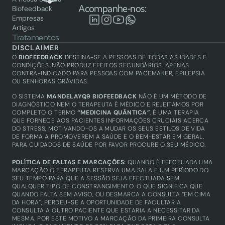
Acompanhe-nos:
Biofeedback
Empresas
Artigos
Tratamentos
Biofeedback
DISCLAIMER
Saúde integrativa
O 
BIOFEEDBACK
 DESTINA-SE A PESSOAS DE TODAS AS IDADES E 
Academy
CONDIÇÕES. NÃO PRODUZ EFEITOS SECUNDÁRIOS. APENAS 
CONTRA-INDICADO PARA PESSOAS COM PACEMAKER, EPILEPSIA 
Biofeedback
OU SENHORAS GRÁVIDAS.
Técnicos certificados
Produtos
O SISTEMA 
MANDELAYQ9 BIOFEEDBACK
 NÃO É UM MÉTODO DE 
Equipamentos
DIAGNÓSTICO NEM O TERAPEUTA É MÉDICO E REJEITAMOS POR 
COMPLETO O TERMO 
“MEDICINA QUÂNTICA”
. É UMA TERAPIA 
QUE FORNECE AOS PACIENTES INFORMAÇÕES CRUCIAIS ACERCA 
DO STRESS, MOTIVANDO-OS A MUDAR OS SEUS ESTILOS DE VIDA 
DE FORMA A PROMOVEREM A SAÚDE E O BEM-ESTAR EM GERAL. 
PARA CUIDADOS DE SAÚDE POR FAVOR PROCURE O SEU MÉDICO.
POLÍTICA DE FALTAS E MARCAÇÕES: 
QUANDO É EFECTUADA UMA 
MARCAÇÃO O TERAPEUTA RESERVA UMA SALA E UM PERÍODO DO 
SEU TEMPO PARA QUE A SESSÃO SEJA EFECTUADA SEM 
QUALQUER TIPO DE CONSTRANGIMENTO. O QUE SIGNIFICA QUE 
QUANDO FALTA SEM AVISO, OU DESMARCA A CONSULTA “EM CIMA 
DA HORA”, PERDEU-SE A OPORTUNIDADE DE FACULTAR A 
CONSULTA A OUTRO PACIENTE QUE ESTARIA A NECESSITAR DA 
MESMA. POR ESTE MOTIVO A MARCAÇÃO DA PRIMEIRA CONSULTA 