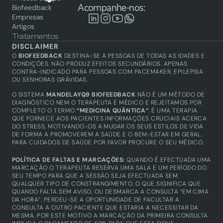
Acompanhe-nos:
Biofeedback
Empresas
Artigos
Tratamentos
Biofeedback
DISCLAIMER
Saúde integrativa
O 
BIOFEEDBACK
 DESTINA-SE A PESSOAS DE TODAS AS IDADES E 
Academy
CONDIÇÕES. NÃO PRODUZ EFEITOS SECUNDÁRIOS. APENAS 
CONTRA-INDICADO PARA PESSOAS COM PACEMAKER, EPILEPSIA 
Biofeedback
OU SENHORAS GRÁVIDAS.
Técnicos certificados
Produtos
O SISTEMA 
MANDELAYQ9 BIOFEEDBACK
 NÃO É UM MÉTODO DE 
Equipamentos
DIAGNÓSTICO NEM O TERAPEUTA É MÉDICO E REJEITAMOS POR 
COMPLETO O TERMO 
“MEDICINA QUÂNTICA”
. É UMA TERAPIA 
QUE FORNECE AOS PACIENTES INFORMAÇÕES CRUCIAIS ACERCA 
DO STRESS, MOTIVANDO-OS A MUDAR OS SEUS ESTILOS DE VIDA 
DE FORMA A PROMOVEREM A SAÚDE E O BEM-ESTAR EM GERAL. 
PARA CUIDADOS DE SAÚDE POR FAVOR PROCURE O SEU MÉDICO.
POLÍTICA DE FALTAS E MARCAÇÕES: 
QUANDO É EFECTUADA UMA 
MARCAÇÃO O TERAPEUTA RESERVA UMA SALA E UM PERÍODO DO 
SEU TEMPO PARA QUE A SESSÃO SEJA EFECTUADA SEM 
QUALQUER TIPO DE CONSTRANGIMENTO. O QUE SIGNIFICA QUE 
QUANDO FALTA SEM AVISO, OU DESMARCA A CONSULTA “EM CIMA 
DA HORA”, PERDEU-SE A OPORTUNIDADE DE FACULTAR A 
CONSULTA A OUTRO PACIENTE QUE ESTARIA A NECESSITAR DA 
MESMA. POR ESTE MOTIVO A MARCAÇÃO DA PRIMEIRA CONSULTA 